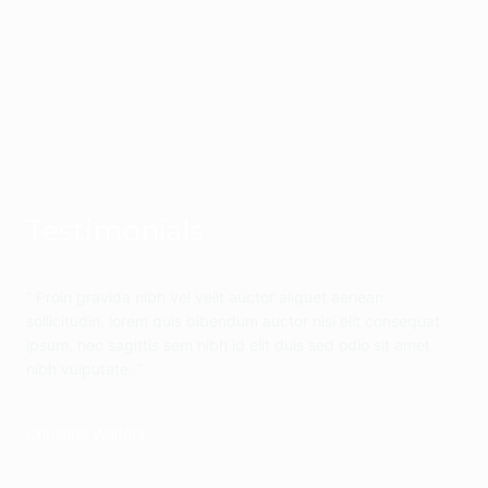
Testimonials
“ Proin gravida nibh vel velit auctor aliquet aenean
sollicitudin, lorem quis bibendum auctor nisi elit consequat
ipsum, nec sagittis sem nibh id elit duis sed odio sit amet
nibh vulputate. ”
Christine Walters